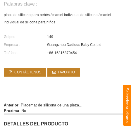
Palabras clave :
placa de silicona para bebés
/
mantel individual de silicona
/
mantel
individual de silicona para niños
Golpes :
149
Empresa :
Guangzhou Dadious Baby Co.,Ltd
Teléfono :
+86-15815870454
CONTÁCTENOS
FAVORITO
Seleccionar idioma
Anterior
:
Placemat de silicona de una pieza...
Próxima
: No
DETALLES DEL PRODUCTO